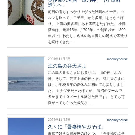
奥多摩の名酒「澤乃井」（小澤酒
造）へ。
前日の雨もすっかり上がった秋晴れの一日。 ク
ルマを駆って、二子玉川から多摩川をさかのぼ
り、 上流の奥多摩にある酒蔵をたずねた。 小澤
酒造は、元禄15年（1702年）の創業以来、 300
年以上にわたり、名水の地＝沢井の湧水で酒造り
を続けてきた …
2024年11月2日
monkeyhouse
江の島の弁天さま
江の島の弁天さまにお参りに。 海の神、水の
神、そして、芸道上達の神さま。 裸弁天さまに
は、小学校５年の夏休みに初めてお参りしまし
た。 カナヅチだったぼくが、 鵠沼のプールで、
犬かきで１０メートル泳げた日です。 とても可
愛がってもらった叔父さ …
2024年11月2日
monkeyhouse
久々に「吾妻橋やぶそば」
東京で好きな蕎麦屋のひとつ。 「吾妻橋やぶそ