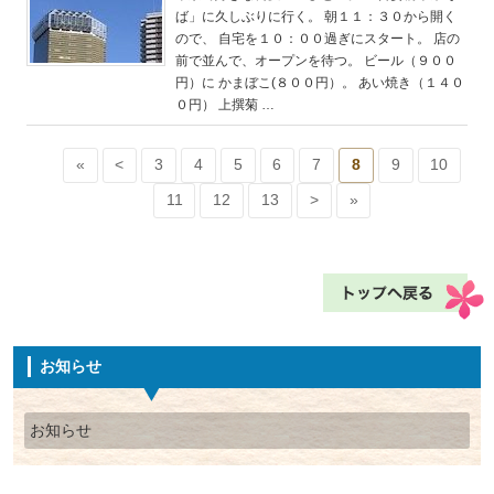
ば」に久しぶりに行く。 朝１１：３０から開く
ので、 自宅を１０：００過ぎにスタート。 店の
前で並んで、オープンを待つ。 ビール（９００
円）に かまぼこ(８００円）。 あい焼き（１４０
０円） 上撰菊 …
«
<
3
4
5
6
7
8
9
10
11
12
13
>
»
お知らせ
お知らせ