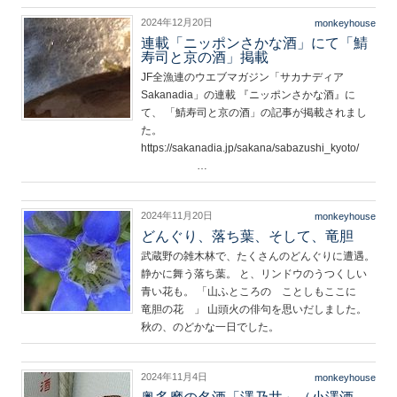
2024年12月20日
monkeyhouse
連載「ニッポンさかな酒」にて「鯖
寿司と京の酒」掲載
JF全漁連のウエブマガジン「サカナディア
Sakanadia」の連載 『ニッポンさかな酒』に
て、 「鯖寿司と京の酒」の記事が掲載されまし
た。
https://sakanadia.jp/sakana/sabazushi_kyoto/
…
2024年11月20日
monkeyhouse
どんぐり、落ち葉、そして、竜胆
武蔵野の雑木林で、たくさんのどんぐりに遭遇。
静かに舞う落ち葉。 と、リンドウのうつくしい
青い花も。 「山ふところの ことしもここに
竜胆の花 」 山頭火の俳句を思いだしました。
秋の、のどかな一日でした。
2024年11月4日
monkeyhouse