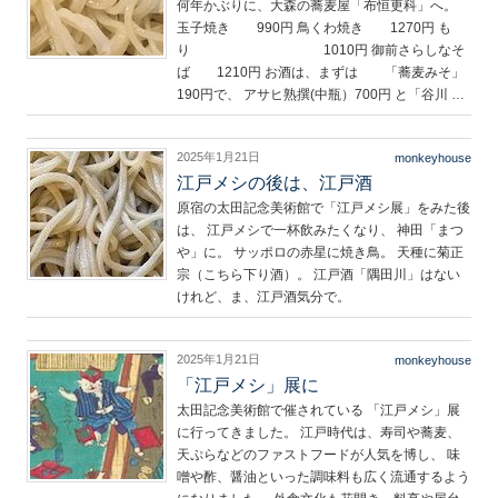
何年かぶりに、大森の蕎麦屋「布恒更科」へ。
玉子焼き 990円 鳥くわ焼き 1270円 も
り 1010円 御前さらしなそ
ば 1210円 お酒は、まずは 「蕎麦みそ」
190円で、 アサヒ熟撰(中瓶）700円 と「谷川 …
2025年1月21日
monkeyhouse
江戸メシの後は、江戸酒
原宿の太田記念美術館で「江戸メシ展」をみた後
は、 江戸メシで一杯飲みたくなり、 神田「まつ
や」に。 サッポロの赤星に焼き鳥。 天種に菊正
宗（こちら下り酒）。 江戸酒「隅田川」はない
けれど、ま、江戸酒気分で。
2025年1月21日
monkeyhouse
「江戸メシ」展に
太田記念美術館で催されている 「江戸メシ」展
に行ってきました。 江戸時代は、寿司や蕎麦、
天ぷらなどのファストフードが人気を博し、 味
噌や酢、醤油といった調味料も広く流通するよう