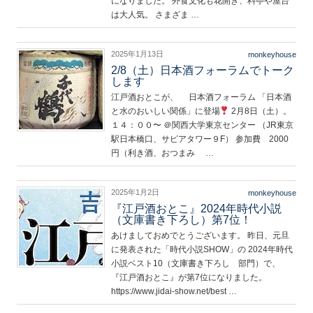
になりました。 外食文化も花開き、料亭や屋台
は大人気。 さまざま …
2025年1月13日
monkeyhouse
2/8（土）日本酒フォーラムでトーク
します
江戸酒おとこが、 日本酒フォーラム 「日本酒
と水のおいしい関係」に登場
2月8日（土）。
１４：００〜 ＠関西大学東京センター （JR東京
駅日本橋口、サピアタワー９F） 参加費 2000
円（利き酒、おつまみ …
2025年1月2日
monkeyhouse
『江戸酒おとこ』2024年時代小説
（文庫書き下ろし）第7位！
あけましておめでとうございます。 昨日、元旦
に発表された「時代小説SHOW」の 2024年時代
小説ベスト10（文庫書き下ろし 部門）で、
『江戸酒おとこ』が第7位になりました。
https://www.jidai-show.net/best …