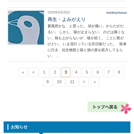
2025年8月25日
monkeyhouse
再生・よみがえり
夏風邪かな、と思った。 頭が痛い。からだがだ
るい。 しかし、咳が止まらない。 のどは痛くな
い。熱も上がらないが、咳が続く。 ことに夜が
ひどい。 いま流行っている百日咳だった。 医者
に行き、抗生物質と咳と痰の薬を処方してもら
い、 …
«
<
1
2
3
4
5
6
7
8
9
10
11
>
»
お知らせ