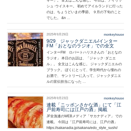
キー」。 全文はこんな感じ。 今日は、アイリッ
シュ･ウイスキー。 初めてアイルランドに行った
のは、ちょうどいまの季節。 ９月の下旬のこと
でした。 &n …
2025年9月29日
monkeyhouse
9/29 ジャックダニエル/インター
FM「おとなのラジオ」での全文
インターFM ロバートハリスさんの「おとなの
ラジオ」 本日のお話は、「ジャック･ダニエ
ル」。 全文はこんな感じ。 ジャックダニエルの
ブラック。 ぼくにとって、学生時代から憧れの
お酒で、 サントリーに入って、ジャックダニエ
ルの宣伝担当になった …
2025年9月23日
monkeyhouse
連載「ニッポンさかな酒」にて「江
戸前寿司には江戸の酒」掲載
JF全漁連のWEBメディア「サカナディア」 での
連載。 今回は「江戸前寿司には、江戸の酒」
https://sakanadia.jp/sakana/edo_style_sushi/