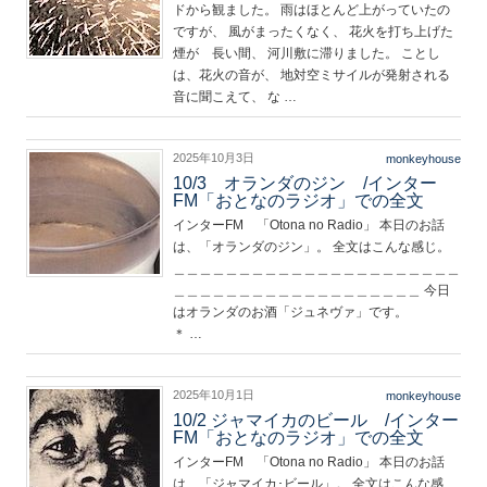
ドから観ました。 雨はほとんど上がっていたの
ですが、 風がまったくなく、 花火を打ち上げた
煙が 長い間、 河川敷に滞りました。 ことし
は、花火の音が、 地対空ミサイルが発射される
音に聞こえて、 な …
2025年10月3日
monkeyhouse
10/3 オランダのジン /インター
FM「おとなのラジオ」での全文
インターFM 「Otona no Radio」 本日のお話
は、「オランダのジン」。 全文はこんな感じ。
＿＿＿＿＿＿＿＿＿＿＿＿＿＿＿＿＿＿＿＿＿＿
＿＿＿＿＿＿＿＿＿＿＿＿＿＿＿＿＿＿＿ 今日
はオランダのお酒「ジュネヴァ」です。
＊ …
2025年10月1日
monkeyhouse
10/2 ジャマイカのビール /インター
FM「おとなのラジオ」での全文
インターFM 「Otona no Radio」 本日のお話
は、「ジャマイカ･ビール」。 全文はこんな感