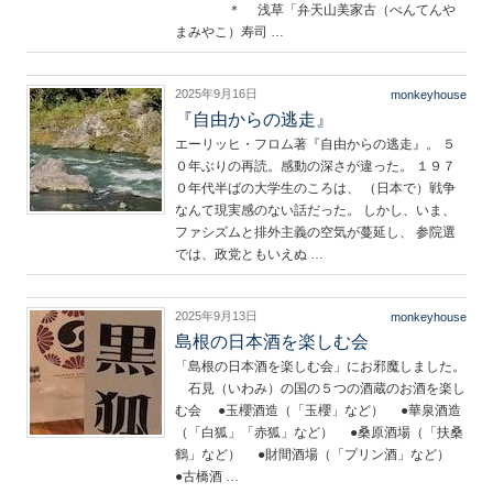
＊ 浅草「弁天山美家古（べんてんや
まみやこ）寿司 …
2025年9月16日
monkeyhouse
『自由からの逃走』
エーリッヒ・フロム著『自由からの逃走』。 ５
０年ぶりの再読。感動の深さが違った。 １９７
０年代半ばの大学生のころは、 （日本で）戦争
なんて現実感のない話だった。 しかし、いま、
ファシズムと排外主義の空気が蔓延し、 参院選
では、政党ともいえぬ …
2025年9月13日
monkeyhouse
島根の日本酒を楽しむ会
「島根の日本酒を楽しむ会」にお邪魔しました。
石見（いわみ）の国の５つの酒蔵のお酒を楽し
む会 ●玉櫻酒造（「玉櫻」など） ●華泉酒造
（「白狐」「赤狐」など） ●桑原酒場（「扶桑
鶴」など） ●財間酒場（「プリン酒」など）
●古橋酒 …