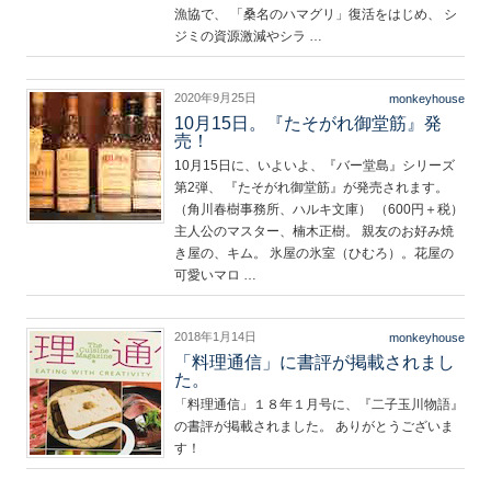
漁協で、 「桑名のハマグリ」復活をはじめ、 シ
ジミの資源激減やシラ …
2020年9月25日
monkeyhouse
10月15日。『たそがれ御堂筋』発
売！
10月15日に、いよいよ、『バー堂島』シリーズ
第2弾、 『たそがれ御堂筋』が発売されます。
（角川春樹事務所、ハルキ文庫） （600円＋税）
主人公のマスター、楠木正樹。 親友のお好み焼
き屋の、キム。 氷屋の氷室（ひむろ）。花屋の
可愛いマロ …
2018年1月14日
monkeyhouse
「料理通信」に書評が掲載されまし
た。
「料理通信」１８年１月号に、『二子玉川物語』
の書評が掲載されました。 ありがとうございま
す！