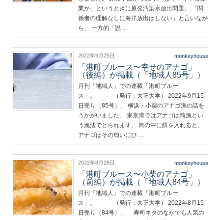
業か、というときに原発汚染水放出問題。 「関
係者の理解なしに海洋放出はしない」と言いなが
ら、 一方的「説 …
2022年9月25日
monkeyhouse
「港町ブルース〜幸せのアナゴ」
（後編）が掲載（「地域人85号」）
月刊「地域人」での連載「港町ブルー
ス」。 （発行：大正大学） 2022年9月15
日売り（85号）。 横浜・小柴のアナゴ漁の話を
うかがいました。 東京湾ではアナゴは筒漁とい
う漁法でとられます。 筒の中に餌を入れると、
アナゴはその匂いにひ …
2022年8月28日
monkeyhouse
「港町ブルース〜小柴のアナゴ」
（前編）が掲載（「地域人84号」）
月刊「地域人」での連載「港町ブルー
ス」。 （発行：大正大学） 2022年8月15
日売り（84号）。 寿司ネタのなかでも人気の