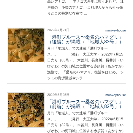
高いアナゴ。 アナゴの産地は数々あれど、 江
戸前の「小柴のアナゴ」は 料理人からも引っ張
りだこの特別な存在で …
2022年7月21日
monkeyhouse
「港町ブルース〜桑名のハマグリ」
（後編）が掲載（「地域人83号」）
月刊「地域人」での連載「港町ブルー
ス」。 （発行：大正大学） 2022年7月15
日売り（83号）。 木曽川、長良川、揖斐川（い
びがわ）の河口域に位置する赤須賀（あかすか）
漁協で、 「桑名のハマグリ」復活をはじめ、 シ
ジミの資源激減やシラ …
2022年6月25日
monkeyhouse
「港町ブルース〜桑名のハマグリ」
（前編）が掲載（「地域人82号」）
月刊「地域人」での連載「港町ブルー
ス」。 （発行：大正大学） 2022年6月15
日売り（82号）。 木曽川、長良川、揖斐川（い
びがわ）の河口域に位置する赤須賀（あかすか）