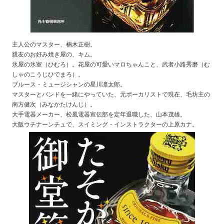
主人公のマスター、楠木正樹。
親友のお好み焼き屋の、キム。
氷屋の氷室（ひむろ）。花屋の可愛いマロちゃんこと、武者小路秀磨（む
しゃのこうじひでまろ）。
ブルース・ミュージシャンの星川凛太郎。
マスターとバンドを一緒にやっていた、元ボーカリストで現在、毛坊主の
南方健次（みなかたけんじ）。
大手電器メーカー、松風電器宣伝部を定年退職した、山本茂雄。
大阪ウチナーンチュで、スイミング・インストラクターの上原カナ。