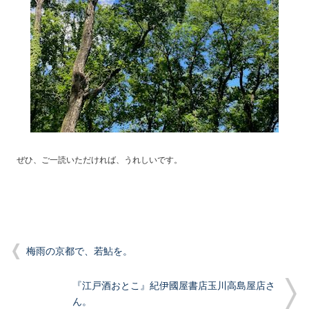
ぜひ、ご一読いただければ、うれしいです。
梅雨の京都で、若鮎を。
『江戸酒おとこ』紀伊國屋書店玉川高島屋店さ
ん。