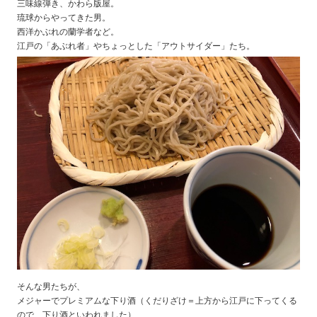
三味線弾き、かわら版屋。
琉球からやってきた男。
西洋かぶれの蘭学者など。
江戸の「あぶれ者」やちょっとした「アウトサイダー」たち。
そんな男たちが、
メジャーでプレミアムな下り酒（くだりざけ＝上方から江戸に下ってくる
ので、下り酒といわれました）