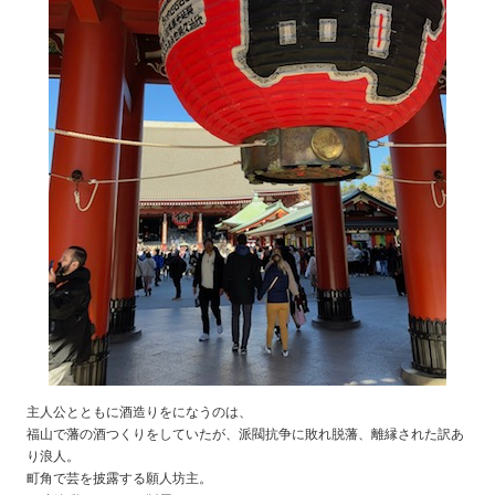
主人公とともに酒造りをになうのは、
福山で藩の酒つくりをしていたが、派閥抗争に敗れ脱藩、離縁された訳あ
り浪人。
町角で芸を披露する願人坊主。