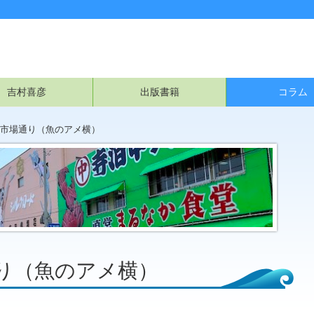
吉村喜彦
出版書籍
コラム
市場通り（魚のアメ横）
り（魚のアメ横）