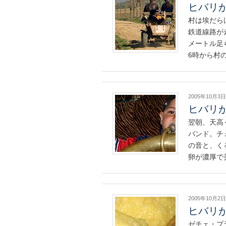
ヒバリが
村は埃だら
鉄道線路が
メートル足
6時から村
2005年10月3日
ヒバリが
翌朝、天高
バンド。チ
の音と、く
卵が濃厚で
2005年10月2日
ヒバリが
ゼチェ・プ