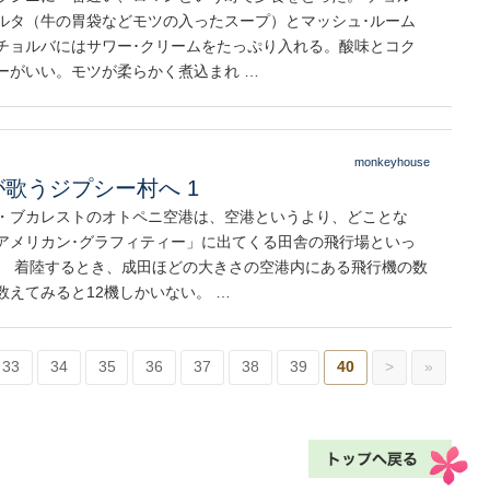
ルタ（牛の胃袋などモツの入ったスープ）とマッシュ･ルーム
チョルバにはサワー･クリームをたっぷり入れる。酸味とコク
ーがいい。モツが柔らかく煮込まれ …
monkeyhouse
歌うジプシー村へ 1
・ブカレストのオトペニ空港は、空港というより、どことな
アメリカン･グラフィティー」に出てくる田舎の飛行場といっ
。 着陸するとき、成田ほどの大きさの空港内にある飛行機の数
数えてみると12機しかいない。 …
33
34
35
36
37
38
39
40
>
»