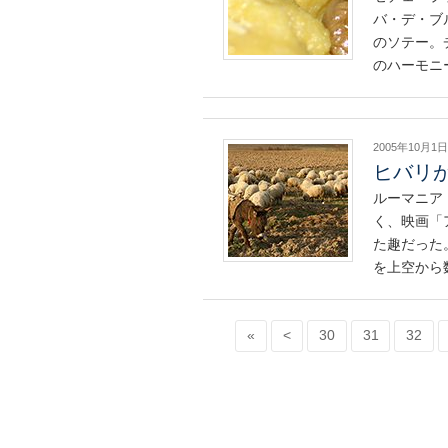
バ・デ・ブ
のソテー。
のハーモニ
2005年10月1日
ヒバリが
ルーマニア
く、映画「
た趣だった
を上空から
«
<
30
31
32