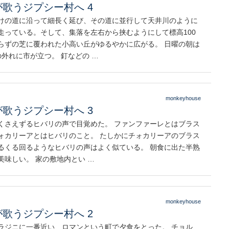
歌うジプシー村へ 4
けの道に沿って細長く延び、その道に並行して天井川のように
走っている。そして、集落を左右から挟むようにして標高100
らずの芝に覆われた小高い丘がゆるやかに広がる。 日曜の朝は
の外れに市が立つ。 釘などの …
monkeyhouse
歌うジプシー村へ 3
くさえずるヒバリの声で目覚めた。 ファンファーレとはブラス
ォカリーアとはヒバリのこと。 たしかにチォカリーアのブラス
るくる回るようなヒバリの声はよく似ている。 朝食に出た半熟
美味しい。 家の敷地内とい …
monkeyhouse
歌うジプシー村へ 2
ラジニに一番近い、ロマンという町で夕食をとった。 チョル