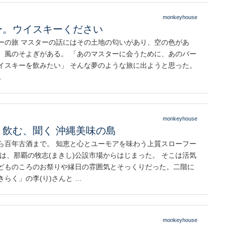
monkeyhouse
ー。ウイスキーください
ーの旅 マスターの話にはその土地の匂いがあり、空の色があ
、風のそよぎがある。 「あのマスターに会うために、あのバー
イスキーを飲みたい」 そんな夢のような旅に出ようと思った。
…
monkeyhouse
、飲む、聞く 沖縄美味の島
ら百年古酒まで。 知恵と心とユーモアを味わう上質スローフー
旅は、那覇の牧志(まきし)公設市場からはじまった。 そこは活気
どものころのお祭りや縁日の雰囲気とそっくりだった。二階に
きらく」の李(り)さんと …
monkeyhouse