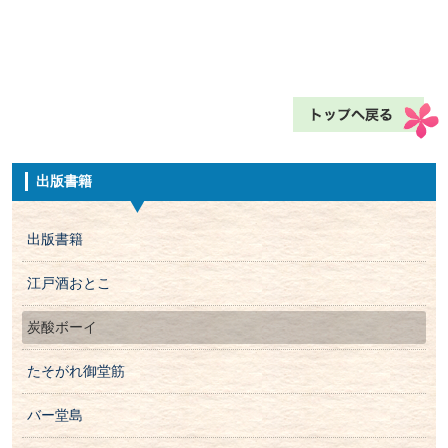
出版書籍
出版書籍
江戸酒おとこ
炭酸ボーイ
たそがれ御堂筋
バー堂島