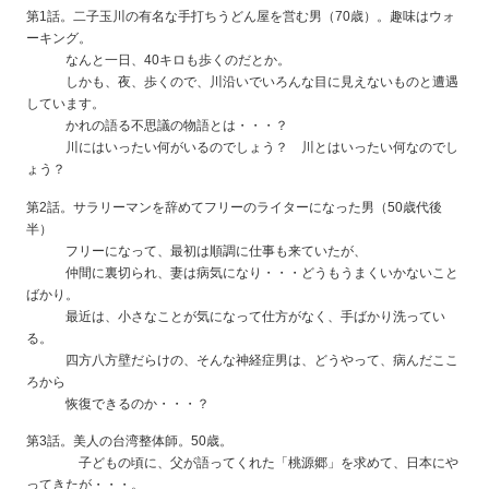
第1話。二子玉川の有名な手打ちうどん屋を営む男（70歳）。趣味はウォ
ーキング。
なんと一日、40キロも歩くのだとか。
しかも、夜、歩くので、川沿いでいろんな目に見えないものと遭遇
しています。
かれの語る不思議の物語とは・・・？
川にはいったい何がいるのでしょう？ 川とはいったい何なのでし
ょう？
第2話。サラリーマンを辞めてフリーのライターになった男（50歳代後
半）
フリーになって、最初は順調に仕事も来ていたが、
仲間に裏切られ、妻は病気になり・・・どうもうまくいかないこと
ばかり。
最近は、小さなことが気になって仕方がなく、手ばかり洗ってい
る。
四方八方壁だらけの、そんな神経症男は、どうやって、病んだここ
ろから
恢復できるのか・・・？
第3話。美人の台湾整体師。50歳。
子どもの頃に、父が語ってくれた「桃源郷」を求めて、日本にや
ってきたが・・・。