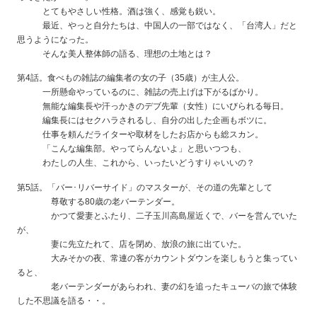
とてもやさしい性格。酒は強く、感覚も鋭い。
最近、やっと自分たちは、中国人の一部ではなく、「台湾人」だと
思うようになった。
そんな美人整体師の語る、理想の土地とは？
第4話。食べもの雑誌の編集者の女の子（35歳）が主人公。
一所懸命やっているのに、雑誌の売上げは下がるばかり。
無能な編集長や汗っかきのデブ先輩（女性）にいびられる毎日。
編集長にはセクハラされるし、自分の出した企画もボツに。
仕事を頼んだライターや取材をしたお店からも総スカン。
「こんな編集部。やってらんないよ」と思いつつも、
わたしの人生、これから、いったいどうすりゃいいの？
第5話。「バー･リバーサイド」のマスターが、その道の先輩として
尊敬する80歳の老バーテンダー。
かつて愛妻とふたり、二子玉川高島屋近くで、バーを営んでいた
が、
妻に先立たれて、店を閉め、放浪の旅に出ていた。
大みそかの夜、常連の客がカウントダウンを楽しもうと集ってい
ると、
老バーテンダーがあらわれ、妻の幻を追ったキューバの旅で体験
した不思議を語る・・。