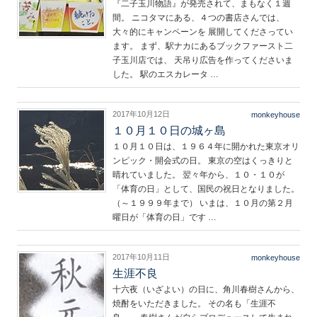
『二子玉川物語』が発売されて、まもなく１週
間。 ニコタマにある、４つの書店さんでは、
大々的にキャンペーンを 展開してくださってい
ます。 まず、駅ナカにあるブックファースト二
子玉川店では、 天吊り広告を作ってくださいま
した。 駅のエスカレータ …
2017年10月12日
monkeyhouse
１０月１０日の城ヶ島
１０月１０日は、１９６４年に開かれた東京オリ
ンピック・開会式の日。 東京の空はくっきりと
晴れていました。 翌々年から、１０・１０が
「体育の日」として、国民の祝日となりました。
（～１９９９年まで） いまは、１０月の第２月
曜日が「体育の日」です …
2017年10月11日
monkeyhouse
生涯不良
十六夜（いざよい）の日に、角川春樹さんから、
焼酎をいただきました。 その名も「生涯不