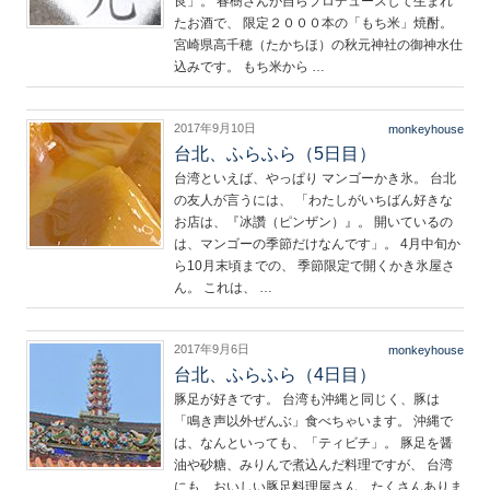
良」。 春樹さんが自らプロデュースして生まれ
たお酒で、 限定２０００本の「もち米」焼酎。
宮崎県高千穂（たかちほ）の秋元神社の御神水仕
込みです。 もち米から …
2017年9月10日
monkeyhouse
台北、ふらふら（5日目）
台湾といえば、やっぱり マンゴーかき氷。 台北
の友人が言うには、 「わたしがいちばん好きな
お店は、『冰讚（ピンザン）』。 開いているの
は、マンゴーの季節だけなんです」。 4月中旬か
ら10月末頃までの、 季節限定で開くかき氷屋さ
ん。 これは、 …
2017年9月6日
monkeyhouse
台北、ふらふら（4日目）
豚足が好きです。 台湾も沖縄と同じく、豚は
「鳴き声以外ぜんぶ」食べちゃいます。 沖縄で
は、なんといっても、「ティビチ」。 豚足を醤
油や砂糖、みりんで煮込んだ料理ですが、 台湾
にも、おいしい豚足料理屋さん、たくさんありま