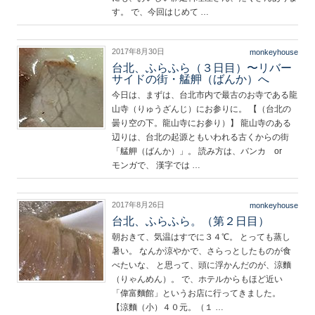
す。 で、今回はじめて …
2017年8月30日
monkeyhouse
台北、ふらふら（３日目）〜リバー
サイドの街・艋舺（ばんか）へ
今日は、まずは、台北市内で最古のお寺である龍
山寺（りゅうざんじ）にお参りに。 【（台北の
曇り空の下。龍山寺にお参り）】 龍山寺のある
辺りは、台北の起源ともいわれる古くからの街
「艋舺（ばんか）」。 読み方は、バンカ or
モンガで、 漢字では …
2017年8月26日
monkeyhouse
台北、ふらふら。（第２日目）
朝おきて、気温はすでに３４℃。 とっても蒸し
暑い。 なんか涼やかで、さらっとしたものが食
べたいな、 と思って、頭に浮かんだのが、涼麵
（りゃんめん）。 で、ホテルからもほど近い
「偉富麵館」というお店に行ってきました。
【涼麵（小）４０元。（１ …