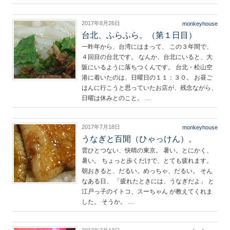
2017年8月26日
monkeyhouse
台北、ふらふら。（第１日目）
一昨年から、台湾にはまって、 この３年間で、
４回目の台北です。 なんか、台北にいると、大
阪にいるように落ちつくんです。 台北・松山空
港に着いたのは、日曜日の１１：３０。 お昼ご
はんに行こうと思っていたお店が、残念ながら、
日曜は休みとのこと。 …
2017年7月18日
monkeyhouse
うなぎと百閒（ひゃっけん）。
雲ひとつない、快晴の東京。 暑い。とにかく、
暑い。 ちょっと歩くだけで、とても疲れます。
朝おきると、だるい。めっちゃ、だるい。 そん
なある日、 「疲れたときには、うなぎだよ」 と
江戸っ子のイトコ、スーちゃん が教えてくれま
した。 そうか。 …