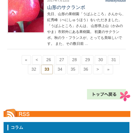
2017年7月12日
monkeyhouse
山形のサクランボ
先日、山形の果樹園「うばふところ」さんから、
紅秀峰（べにしゅうほう）をいただきました。
「うばふところ」さんは、 山形県上山（かみの
やま）市郊外にある果樹園。 初夏のサクラン
ボ。秋のラ・フランスが、とっても美味しいで
す。 また、その数日前 …
«
<
26
27
28
29
30
31
32
33
34
35
36
>
»
コラム