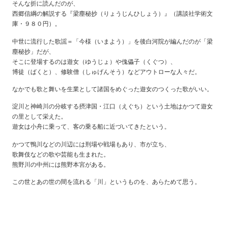
そんな折に読んだのが、
西郷信綱の解説する『梁塵秘抄（りょうじんひしょう）』（講談社学術文
庫・９８０円）。
中世に流行した歌謡＝「今様（いまよう）」を後白河院が編んだのが「梁
塵秘抄」だが、
そこに登場するのは遊女（ゆうじょ）や傀儡子（くぐつ）、
博徒（ばくと）、修験僧（しゅげんそう）などアウトローな人々だ。
なかでも歌と舞いを生業として諸国をめぐった遊女のつくった歌がいい。
淀川と神崎川の分岐する摂津国・江口（えぐち）という土地はかつて遊女
の里として栄えた。
遊女は小舟に乗って、客の乗る船に近づいてきたという。
かつて鴨川などの川辺には刑場や戦場もあり、市が立ち、
歌舞伎などの歌や芸能も生まれた。
熊野川の中州には熊野本宮がある。
この世とあの世の間を流れる「川」というものを、あらためて思う。