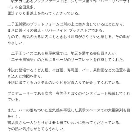
駅ナカにあるブックファーストは、シリーズ第１作『バー・リバーサイ
ド』を全国最多、
累計７００冊以上を売ってくださっている。
二子玉川駅のプラットフォームは川の上に突き出しているほどだから、
まさに川べりの書店・リバーサイド･ブックストアである。
なので、熱気のある店内にもときおり川風がさやさやと感じる。その風が
やさしい。
二子玉ライズにある蔦屋家電では、地元を愛する書店員さんが、
『二子玉川物語』のために８ページのリーフレットを作成してくれた。
小説に登場するうどん屋、そば屋、寿司屋、バー、果樹園などの位置を書
き込んだ地図を作り、
小説に出てくるカクテルのレシピを写真入りで紹介してくれている。
プロデューサーである女房・有美子とぼくのインタビューも掲載してくれ
ている。
また、バーの落ちついた空気感を再現した展示スペースでの大量陳列も目
を引く。
書店員さん一人ひとりが１冊１冊ていねいに売ってくださっている。
その熱い気持ちがとてもうれしい。