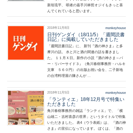
新垣琉平、 唄者の嘉手川林哲オジイもきっと喜
んでくれていると思います。
2018年11月8日
monkeyhouse
日刊ゲンダイ（18/11/5）「週間読書
日記」に掲載していただきました
「週間読書日記」に、 新刊『酒の神さま』と多
摩川の話。 水と川と酒の関連の話を書きまし
た。 １１月Ｘ日。新作の小説『酒の神さま～バ
ー・リバーサイド３』（角川春樹事務所・ハルキ
文庫 ５６０円） の出版お祝い会を、二子新地
の台湾料理屋の陳さんが …
2018年11月5日
monkeyhouse
「ランティエ」18年12月号で特集い
ただきました
角川春樹事務所の雑誌「ランティエ」で、 「横
山雄二・吉村喜彦の世界」というタイトルで特集
いただきました。 表4（ウラ表紙）は、 『酒の神
さま』の宣伝になっています。 ぼくは、「酒の