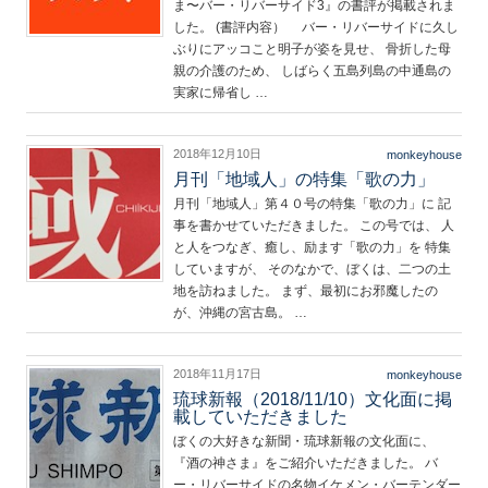
ま〜バー・リバーサイド3』の書評が掲載されま
した。 (書評内容） バー・リバーサイドに久し
ぶりにアッコこと明子が姿を見せ、 骨折した母
親の介護のため、 しばらく五島列島の中通島の
実家に帰省し …
2018年12月10日
monkeyhouse
月刊「地域人」の特集「歌の力」
月刊「地域人」第４０号の特集「歌の力」に 記
事を書かせていただきました。 この号では、 人
と人をつなぎ、癒し、励ます「歌の力」を 特集
していますが、 そのなかで、ぼくは、二つの土
地を訪ねました。 まず、最初にお邪魔したの
が、沖縄の宮古島。 …
2018年11月17日
monkeyhouse
琉球新報（2018/11/10）文化面に掲
載していただきました
ぼくの大好きな新聞・琉球新報の文化面に、
『酒の神さま』をご紹介いただきました。 バ
ー・リバーサイドの名物イケメン・バーテンダー