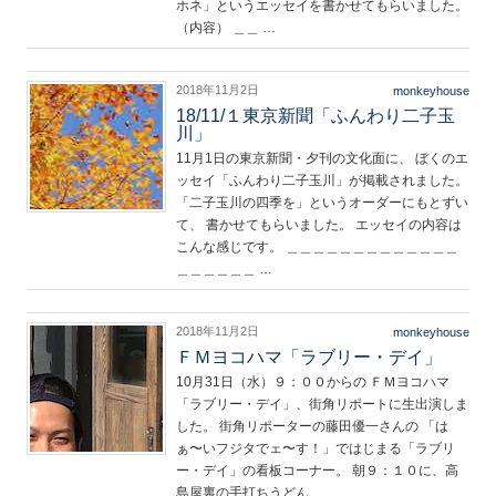
ホネ」というエッセイを書かせてもらいました。
（内容） ＿＿ …
2018年11月2日
monkeyhouse
18/11/１東京新聞「ふんわり二子玉
川」
11月1日の東京新聞・夕刊の文化面に、 ぼくのエ
ッセイ「ふんわり二子玉川」が掲載されました。
「二子玉川の四季を」というオーダーにもとずい
て、 書かせてもらいました。 エッセイの内容は
こんな感じです。 ＿＿＿＿＿＿＿＿＿＿＿＿＿
＿＿＿＿＿＿ …
2018年11月2日
monkeyhouse
ＦＭヨコハマ「ラブリー・デイ」
10月31日（水）９：００からの ＦＭヨコハマ
「ラブリー・デイ」、街角リポートに生出演しま
した。 街角リポーターの藤田優一さんの 「は
ぁ〜いフジタでェ〜す！」ではじまる「ラブリ
ー・デイ」の看板コーナー。 朝９：１０に、高
島屋裏の手打ちうどん …