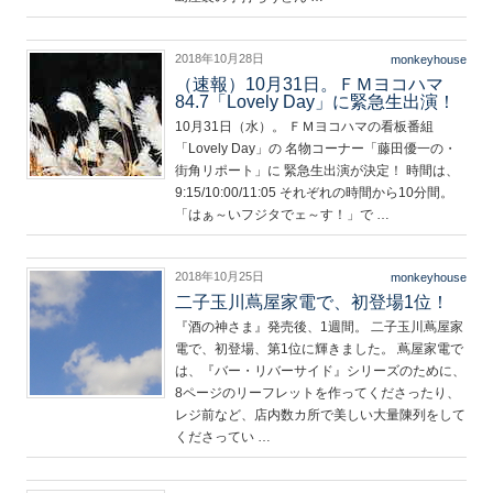
2018年10月28日
monkeyhouse
（速報）10月31日。ＦＭヨコハマ
84.7「Lovely Day」に緊急生出演！
10月31日（水）。 ＦＭヨコハマの看板番組
「Lovely Day」の 名物コーナー「藤田優一の・
街角リポート」に 緊急生出演が決定！ 時間は、
9:15/10:00/11:05 それぞれの時間から10分間。
「はぁ～いフジタでェ～す！」で …
2018年10月25日
monkeyhouse
二子玉川蔦屋家電で、初登場1位！
『酒の神さま』発売後、1週間。 二子玉川蔦屋家
電で、初登場、第1位に輝きました。 蔦屋家電で
は、『バー・リバーサイド』シリーズのために、
8ページのリーフレットを作ってくださったり、
レジ前など、店内数カ所で美しい大量陳列をして
くださってい …