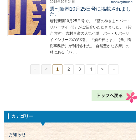
2018年10月24日
monkeyhouse
週刊新潮10月25日号に掲載されまし
た。
週刊新潮10月25日号で、 『酒の神さま〜バー・
リバーサイド3』がご紹介いただきました。 （紹
介内容） 吉村喜彦の人気小説、バー・リバーサ
イドシリーズの第3巻、 『酒の神さま』（角川春
樹事務所）が刊行された。 自然豊かな多摩川の
畔にある「バ …
«
<
1
2
3
4
>
»
カテゴリー
お知らせ