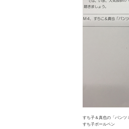
すち子＆真也の「パンツ
すち子ボールペン