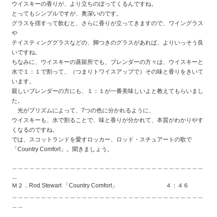
ウイスキーの香りが、より立ちのぼってくるんですね。
とってもシンプルですが、奥深いのです。
グラスを揺すって飲むと、さらに香りが立ってきますので、ワイングラス
や
テイスティンググラスなどの、脚つきのグラスがあれば、よりいっそう良
いですね。
ちなみに、ウイスキーの蒸留所でも、ブレンダーの方々は、ウイスキーと
水で１：１で割って、（つまりトワイスアップで）その味と香りをきいて
います。
親しいブレンダーの方にも、１：１が一番美味しいよと教えてもらいまし
た。
光がプリズムによって、7つの色に分かれるように、
ウイスキーも、水で割ることで、味と香りが分かれて、本質がわかりやす
くなるのですね。
では、スコットランドを愛すロッカー、ロッド・スチュアートの歌で
「Country Comfort」。聞きましょう。
＿＿＿＿＿＿＿＿＿＿＿＿＿＿＿＿＿＿＿＿＿＿＿＿＿＿＿＿＿＿＿＿＿
＿
Ｍ２．Rod Stewart 「Country Comfort」 ４：４６
＿＿＿＿＿＿＿＿＿＿＿＿＿＿＿＿＿＿＿＿＿＿＿＿＿＿＿＿＿＿＿＿＿
＿＿