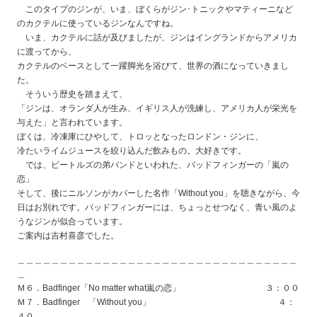
このタイプのジンが、いま、ぼくらがジン･トニックやマティーニなど
のカクテルに使っているジンなんですね。
いま、カクテルに話が及びましたが、ジンはイングランドからアメリカ
に渡ってから、
カクテルのベースとして一躍脚光を浴びて、世界の酒になっていきまし
た。
そういう歴史を踏まえて、
「ジンは、オランダ人が生み、イギリス人が洗練し、アメリカ人が栄光を
与えた」と言われています。
ぼくは、冷凍庫にひやして、トロッとなったロンドン・ジンに、
冷たいライムジュースを絞り込んだ飲みもの。大好きです。
では、ビートルズの弟バンドといわれた、バッドフィンガーの「嵐の
恋」
そして、後にニルソンがカバーした名作「Without you」を聴きながら、今
日はお別れです。バッドフィンガーには、ちょっとせつなく、青い風のよ
うなジンが似合っています。
ご案内は吉村喜彦でした。
＿＿＿＿＿＿＿＿＿＿＿＿＿＿＿＿＿＿＿＿＿＿＿＿＿＿＿＿＿＿＿＿＿
＿
Ｍ６．Badfinger「No matter what嵐の恋」 ３：００
Ｍ７．Badfinger 「Without you」 ４：
４０