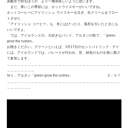
炭酸水で割るほうが、より一層美味しいように思います。
まだ、寒いこの季節には、ホットウイスキーがいいですね。
ホットコーヒーにアイリッシュ･ウイスキーを注ぎ、生クリームをフロー
トさせた
「アイリッシュ･コーヒー」も、冬にはぴったり。風邪を引いたときにも
いいですよ。
では、アイルランドの、大好きなバンド、アルタンの歌で、「green
grow the rushes」
お聴きください。グリーンといえば、3月17日のセントパトリック・デイ
には、アイルランドでは、パレードが行われ、皆、緑色のものを身に着け
て参加します。
＿＿＿＿＿＿＿＿＿＿＿＿＿＿＿＿＿＿＿＿＿＿＿＿＿＿＿＿＿＿＿＿＿
＿＿＿＿＿＿＿＿
Ｍ１．アルタン「green grow the rushes」 ３：５７
＿＿＿＿＿＿＿＿＿＿＿＿＿＿＿＿＿＿＿＿＿＿＿＿＿＿＿＿＿＿＿＿＿
＿＿＿＿＿＿＿