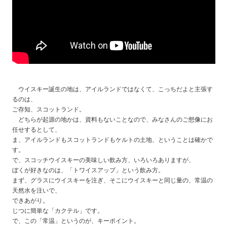
ウイスキー誕生の地は、アイルランドではなくて、こっちだよと主張す
るのは、
ご存知、スコットランド。
どちらが起源の地かは、資料もないことなので、みなさんのご想像にお
任せするとして、
ま、アイルランドもスコットランドもケルトの土地、ということは確かで
す。
で、スコッチウイスキーの美味しい飲み方、いろいろありますが、
ぼくが好きなのは、「トワイスアップ」という飲み方。
まず、グラスにウイスキーを注ぎ、そこにウイスキーと同じ量の、常温の
天然水を注いで、
できあがり。
じつに簡単な「カクテル」です。
で、この「常温」というのが、キーポイント。