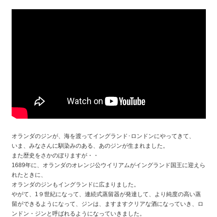
オランダのジンが、海を渡ってイングランド･ロンドンにやってきて、
いま、みなさんに馴染みのある、あのジンが生まれました。
また歴史をさかのぼりますが・・
1689年に、オランダのオレンジ公ウイリアムがイングランド国王に迎えら
れたときに、
オランダのジンもイングランドに広まりました。
やがて、1９世紀になって、連続式蒸留器が発達して、より純度の高い蒸
留ができるようになって、ジンは、ますますクリアな酒になっていき、ロ
ンドン・ジンと呼ばれるようになっていきました。