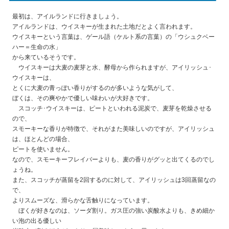
最初は、アイルランドに行きましょう。
アイルランドは、ウイスキーが生まれた土地だとよく言われます。
ウイスキーという言葉は、ゲール語（ケルト系の言葉）の「ウシュクベー
ハー＝生命の水」
から来ているそうです。
ウイスキーは大麦の麦芽と水、酵母から作られますが、アイリッシュ･
ウイスキーは、
とくに大麦の青っぽい香りがするのが多いような気がして、
ぼくは、その爽やかで優しい味わいが大好きです。
スコッチ･ウイスキーは、ピートといわれる泥炭で、麦芽を乾燥させる
ので、
スモーキーな香りが特徴で、それがまた美味しいのですが、アイリッシュ
は、ほとんどの場合、
ピートを使いません。
なので、スモーキーフレイバーよりも、麦の香りがグッと出てくるのでし
ょうね。
また、スコッチが蒸留を2回するのに対して、アイリッシュは3回蒸留なの
で、
よりスムーズな、滑らかな舌触りになっています。
ぼくが好きなのは、ソーダ割り。ガス圧の強い炭酸水よりも、きめ細か
い泡の出る優しい