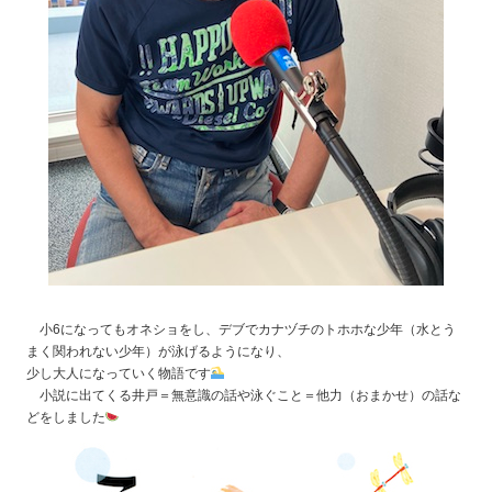
小6になってもオネショをし、デブでカナヅチのトホホな少年（水とう
まく関われない少年）が泳げるようになり、
少し大人になっていく物語です
小説に出てくる井戸＝無意識の話や泳ぐこと＝他力（おまかせ）の話な
どをしました