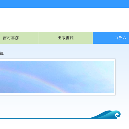
吉村喜彦
出版書籍
コラム
虹