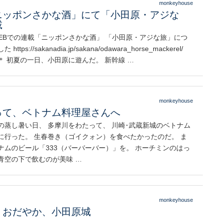
monkeyhouse
ニッポンさかな酒」にて「小田原・アジな
載
WEBでの連載「ニッポンさかな酒」 「小田原・アジな旅」につ
ttps://sakanadia.jp/sakana/odawara_horse_mackerel/
の一日、小田原に遊んだ。 新幹線 …
monkeyhouse
って、ベトナム料理屋さんへ
の蒸し暑い日、 多摩川をわたって、 川崎･武蔵新城のベトナム
に行った。 生春巻き（ゴイクォン）を食べたかったのだ。 ま
ナムのビール「333（バーバーバー）」を。 ホーチミンのはっ
青空の下で飲むのが美味 …
monkeyhouse
、おだやか、小田原城