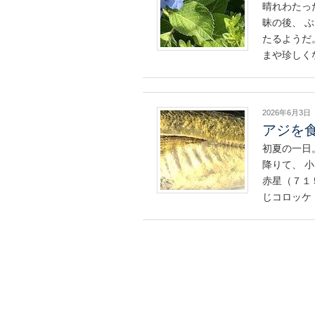
晴れわたっ
昧の後、 
たるようだ
まや珍しく
2026年6月3日
アジを
初夏の一日
降りて、 
赤星（７１
じコロッケ