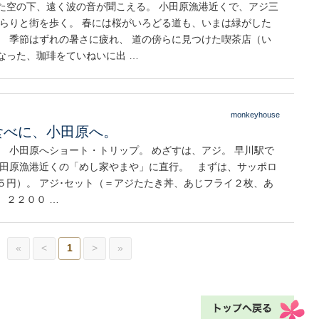
た空の下、遠く波の音が聞こえる。 小田原漁港近くで、アジ三
ぶらりと街を歩く。 春には桜がいろどる道も、いまは緑がした
。 季節はずれの暑さに疲れ、 道の傍らに見つけた喫茶店（い
なった、珈琲をていねいに出 …
monkeyhouse
食べに、小田原へ。
。 小田原へショート・トリップ。 めざすは、アジ。 早川駅で
小田原漁港近くの「めし家やまや」に直行。 まずは、サッポロ
５円）。 アジ･セット（＝アジたたき丼、あじフライ２枚、あ
 ２２００ …
«
<
1
>
»