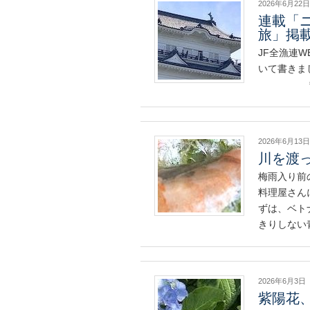
2026年6月22日
連載「
旅」掲
JF全漁連
いて書きました h
＊ 初夏
2026年6月13日
川を渡
梅雨入り前
料理屋さん
ずは、ベト
きりしない
2026年6月3日
紫陽花