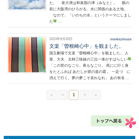
た。 泉大津は和泉国の津（みなと）。 眼の
前に大阪湾のひろがる、水に関係のある土地。
なので、「いのちの水」というテーマにしまし
た
…
2023年9月20日
monkeyhouse
文楽「曽根崎心中」を観ました。
国立劇場で文楽「曽根崎心中」を観ました。 人
形、大夫、太棹三味線の三位一体がすばらしい
「この世のなごり。夜もなごり。 死にに行く身
をたとふれば あだしが原の道の霜 。 一足づゝに
消えて行く。夢の夢こそ哀れなれ」 あの有名 …
«
<
1
>
»