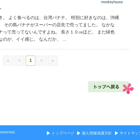
monkeyhouse
ナ
き。 よく食べるのは、台湾バナナ。 特別に好きなのは、沖縄
。 その島バナナがスーパーの店先で売ってました。 なかな
ナって売ってないんですよね。 長さ１０㎝ほど。 まだ緑色
なのが、イイ感じ。 なんだか、 …
«
<
1
>
»
eserved.
トップページ
個人情報保護方針
サイトマッ