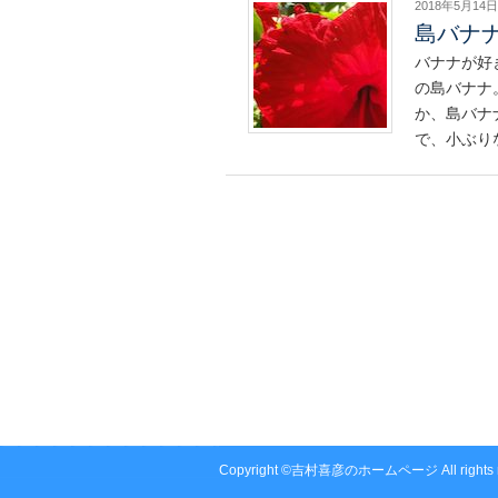
2018年5月14日
島バナ
バナナが好
の島バナナ
か、島バナ
で、小ぶり
Copyright ©吉村喜彦のホームページ All rights r