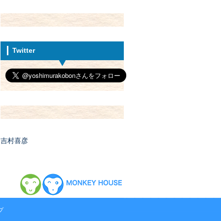
Twitter
吉村喜彦
プ