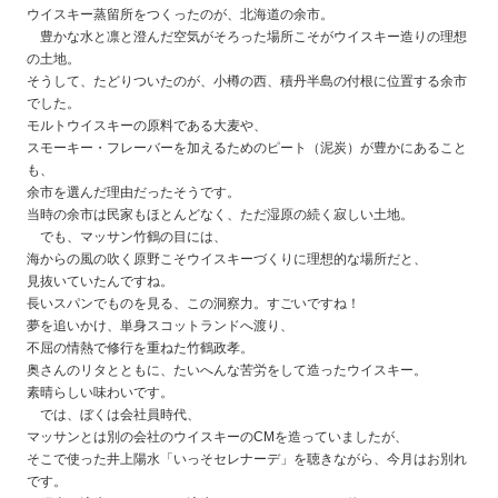
ウイスキー蒸留所をつくったのが、北海道の余市。
豊かな水と凛と澄んだ空気がそろった場所こそがウイスキー造りの理想
の土地。
そうして、たどりついたのが、小樽の西、積丹半島の付根に位置する余市
でした。
モルトウイスキーの原料である大麦や、
スモーキー・フレーバーを加えるためのピート（泥炭）が豊かにあること
も、
余市を選んだ理由だったそうです。
当時の余市は民家もほとんどなく、ただ湿原の続く寂しい土地。
でも、マッサン竹鶴の目には、
海からの風の吹く原野こそウイスキーづくりに理想的な場所だと、
見抜いていたんですね。
長いスパンでものを見る、この洞察力。すごいですね！
夢を追いかけ、単身スコットランドへ渡り、
不屈の情熱で修行を重ねた竹鶴政孝。
奥さんのリタとともに、たいへんな苦労をして造ったウイスキー。
素晴らしい味わいです。
では、ぼくは会社員時代、
マッサンとは別の会社のウイスキーのCMを造っていましたが、
そこで使った井上陽水「いっそセレナーデ」を聴きながら、今月はお別れ
です。