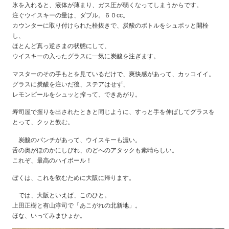
氷を入れると、液体が薄まり、ガス圧が弱くなってしまうからです。
注ぐウイスキーの量は、ダブル。６０cc。
カウンターに取り付けられた栓抜きで、炭酸のボトルをシュポッと開栓
し、
ほとんど真っ逆さまの状態にして、
ウイスキーの入ったグラスに一気に炭酸を注ぎます。
マスターのその手もとを見ているだけで、爽快感があって、カッコイイ。
グラスに炭酸を注いだ後、ステアはせず、
レモンピールをシュッと搾って、できあがり。
寿司屋で握りを出されたときと同じように、すっと手を伸ばしてグラスを
とって、クッと飲む。
炭酸のパンチがあって、ウイスキーも濃い。
舌の奥がほのかにしびれ、のどへのアタックも素晴らしい。
これぞ、最高のハイボール！
ぼくは、これを飲むために大阪に帰ります。
では、大阪といえば、このひと。
上田正樹と有山淳司で「あこがれの北新地」。
ほな、いってみまひょか。