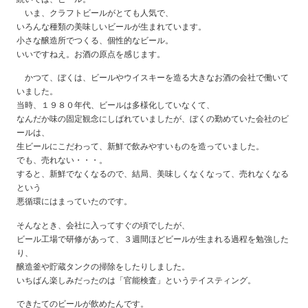
いま、クラフトビールがとても人気で、
いろんな種類の美味しいビールが生まれています。
小さな醸造所でつくる、個性的なビール。
いいですねえ。お酒の原点を感じます。
かつて、ぼくは、ビールやウイスキーを造る大きなお酒の会社で働いて
いました。
当時、１９８０年代、ビールは多様化していなくて、
なんだか味の固定観念にしばれていましたが、ぼくの勤めていた会社のビ
ールは、
生ビールにこだわって、新鮮で飲みやすいものを造っていました。
でも、売れない・・・。
すると、新鮮でなくなるので、結局、美味しくなくなって、売れなくなる
という
悪循環にはまっていたのです。
そんなとき、会社に入ってすぐの頃でしたが、
ビール工場で研修があって、３週間ほどビールが生まれる過程を勉強した
り、
醸造釜や貯蔵タンクの掃除をしたりしました。
いちばん楽しみだったのは「官能検査」というテイスティング。
できたてのビールが飲めたんです。