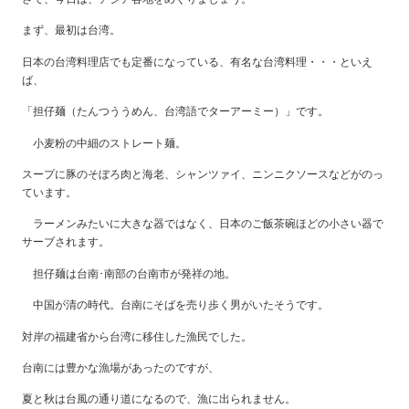
まず、最初は台湾。
日本の台湾料理店でも定番になっている、有名な台湾料理・・・といえ
ば、
「担仔麺（たんつううめん、台湾語でターアーミー）」です。
小麦粉の中細のストレート麺。
スープに豚のそぼろ肉と海老、シャンツァイ、ニンニクソースなどがのっ
ています。
ラーメンみたいに大きな器ではなく、日本のご飯茶碗ほどの小さい器で
サーブされます。
担仔麺は台南･南部の台南市が発祥の地。
中国が清の時代。台南にそばを売り歩く男がいたそうです。
対岸の福建省から台湾に移住した漁民でした。
台南には豊かな漁場があったのですが、
夏と秋は台風の通り道になるので、漁に出られません。