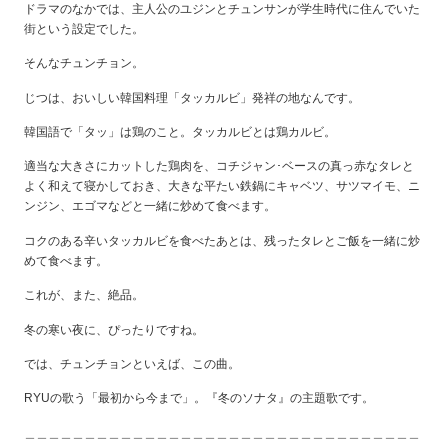
ドラマのなかでは、主人公のユジンとチュンサンが学生時代に住んでいた
街という設定でした。
そんなチュンチョン。
じつは、おいしい韓国料理「タッカルビ」発祥の地なんです。
韓国語で「タッ」は鶏のこと。タッカルビとは鶏カルビ。
適当な大きさにカットした鶏肉を、コチジャン･ベースの真っ赤なタレと
よく和えて寝かしておき、大きな平たい鉄鍋にキャベツ、サツマイモ、ニ
ンジン、エゴマなどと一緒に炒めて食べます。
コクのある辛いタッカルビを食べたあとは、残ったタレとご飯を一緒に炒
めて食べます。
これが、また、絶品。
冬の寒い夜に、ぴったりですね。
では、チュンチョンといえば、この曲。
RYUの歌う「最初から今まで」。『冬のソナタ』の主題歌です。
＿＿＿＿＿＿＿＿＿＿＿＿＿＿＿＿＿＿＿＿＿＿＿＿＿＿＿＿＿＿＿＿＿