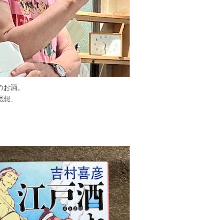
のお酒。
想」