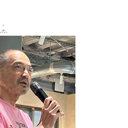
）」
した。