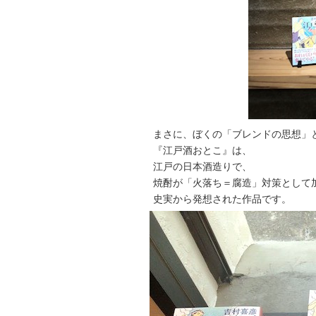
まさに、ぼくの「ブレンドの思想」
『江戸酒おとこ』は、
江戸の日本酒造りで、
焼酎が「火落ち＝腐造」対策として
史実から発想された作品です。