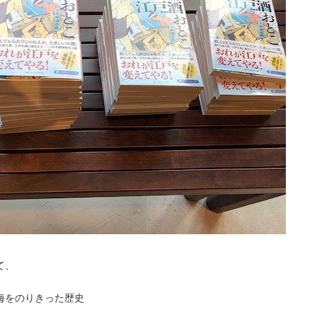
、
て、
海をのりきった歴史