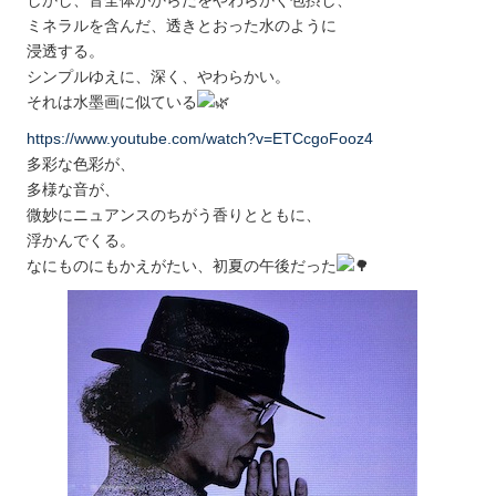
しかし、音全体がからだをやわらかく包摂し、
ミネラルを含んだ、透きとおった水のように
浸透する。
シンプルゆえに、深く、やわらかい。
それは水墨画に似ている
https://www.youtube.com/watch?v=ETCcgoFooz4
多彩な色彩が、
多様な音が、
微妙にニュアンスのちがう香りとともに、
浮かんでくる。
なにものにもかえがたい、初夏の午後だった