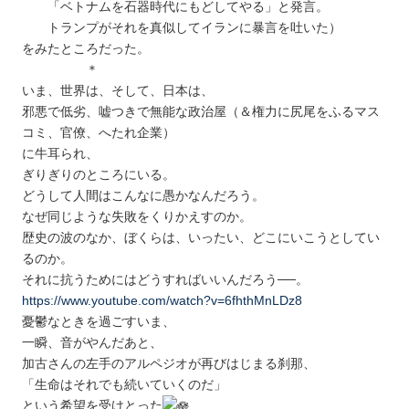
「ベトナムを石器時代にもどしてやる」と発言。
トランプがそれを真似してイランに暴言を吐いた）
をみたところだった。
＊
いま、世界は、そして、日本は、
邪悪で低劣、嘘つきで無能な政治屋（＆権力に尻尾をふるマス
コミ、官僚、へたれ企業）
に牛耳られ、
ぎりぎりのところにいる。
どうして人間はこんなに愚かなんだろう。
なぜ同じような失敗をくりかえすのか。
歴史の波のなか、ぼくらは、いったい、どこにいこうとしてい
るのか。
それに抗うためにはどうすればいいんだろう──。
https://www.youtube.com/watch?v=6fhthMnLDz8
憂鬱なときを過ごすいま、
一瞬、音がやんだあと、
加古さんの左手のアルペジオが再びはじまる刹那、
「生命はそれでも続いていくのだ」
という希望を受けとった