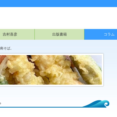
吉村喜彦
出版書籍
コラム
南そば。
。