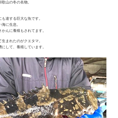
和歌山の冬の名物。
にも達する巨大な魚です。
い海に生息。
さかんに養殖もされてます。
て生まれたのがクエタマ。
槽にして、養殖しています。