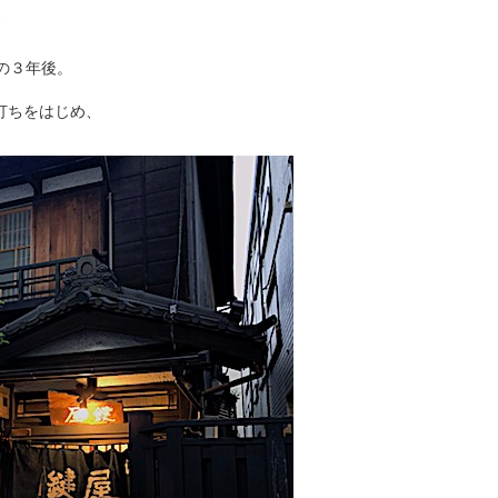
、
航の３年後。
打ちをはじめ、