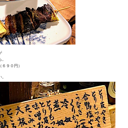
が
ち。
（６９０円）
い。