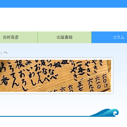
吉村喜彦
出版書籍
コラム
」へ