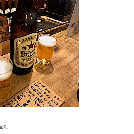
熱燗。
。