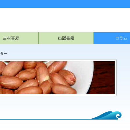
吉村喜彦
出版書籍
コラム
ター