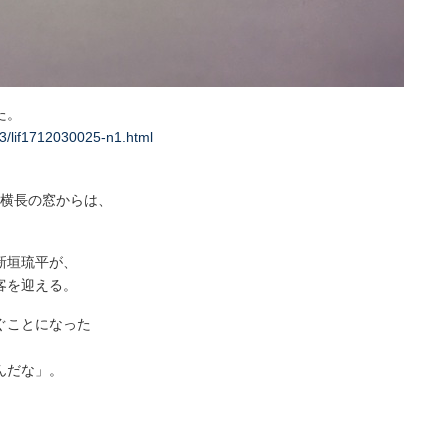
た。
03/lif1712030025-n1.html
の横長の窓からは、
新垣琉平が、
客を迎える。
ぐことになった
んだな」。