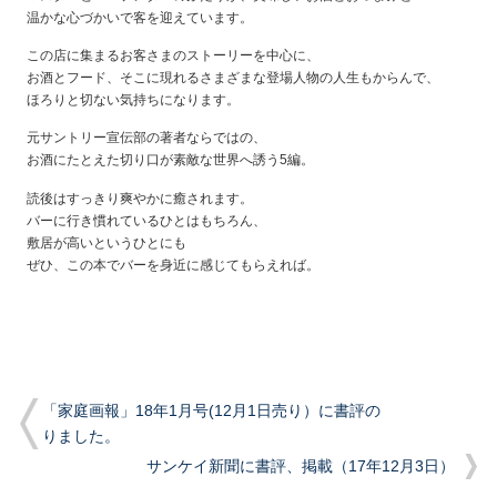
温かな心づかいで客を迎えています。
この店に集まるお客さまのストーリーを中心に、
お酒とフード、そこに現れるさまざまな登場人物の人生もからんで、
ほろりと切ない気持ちになります。
元サントリー宣伝部の著者ならではの、
お酒にたとえた切り口が素敵な世界へ誘う5編。
読後はすっきり爽やかに癒されます。
バーに行き慣れているひとはもちろん、
敷居が高いというひとにも
ぜひ、この本でバーを身近に感じてもらえれば。
「家庭画報」18年1月号(12月1日売り）に書評の
りました。
サンケイ新聞に書評、掲載（17年12月3日）