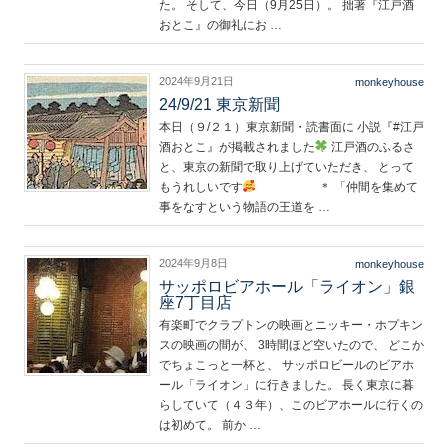
た。 そして、今日（9月25日）。 拙著『江戸酒
おとこ』の御礼にお …
2024年9月21日
monkeyhouse
24/9/21 東京新聞
本日（９/２１）東京新聞・読書面に 小説『#江戸
酒おとこ』が掲載されました
江戸酒のふるさ
と、東京の新聞で取り上げていただき、 とって
もうれしいです
＊ 「仲間を集めて
事をなすという物語の王道を …
2024年9月8日
monkeyhouse
サッポロビアホール「ライオン」銀
座7丁目店
有楽町でクラプトンの映画とニッキー・ホプキン
スの映画の間が、 3時間ほど空いたので、 どこか
でちょこっと一杯と、 サッポロビールのビアホ
ール「ライオン」に行きました。 長く東京に暮
らしていて（４３年）、このビアホールに行くの
は初めて。 前か …