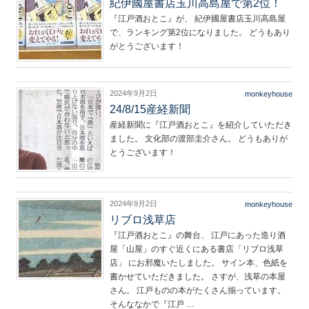
紀伊國屋書店玉川高島屋で第2位！
『江戸酒おとこ』が、 紀伊國屋書店玉川高島屋
で、ランキング第2位になりました。 どうもあり
がとうございます！
2024年9月2日
monkeyhouse
24/8/15産経新聞
産経新聞に『江戸酒おとこ』を紹介していただき
ました。 文化部の渡部圭介さん。 どうもありが
とうございます！
2024年9月2日
monkeyhouse
リブロ浅草店
『江戸酒おとこ』の舞台、 江戸にあった造り酒
屋「山屋」のすぐ近くにある書店「リブロ浅草
店」 にお邪魔いたしました。 サイン本、色紙を
書かせていただきました。 さすが、浅草の本屋
さん。 江戸ものの本がたくさん揃っています。
そんななかで『江戸 …