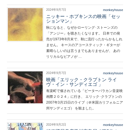
2024年9月7日
monkeyhouse
ニッキー・ホプキンスの映画「セッ
ションマン」
秋になると、なぜかローリング･ストーンズの
「アンジー」を聴きたくなります。 日本での発
売が1973年8月末で、秋に流行ったからかもしれ
ません。 キースのアコースティック・ギターが
素晴らしいのは言うまでもありませんが、 あの
リリカルなピアノが …
2024年9月7日
monkeyhouse
映画「エリック・クラプトン ライ
ヴ・イン・サンディエゴ 」
有楽町で催されている「ピーターバラカン音楽映
画際２０２４」に行き、 エリック･クラプトンの
2007年3月15日のライブ（＠米国カリフォルニア
州サンディエゴ） を観ました。
2024年9月2日
monkeyhouse