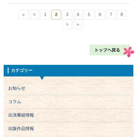
«
<
1
2
3
4
5
6
7
8
>
»
カテゴリー
お知らせ
コラム
出演番組情報
出版作品情報