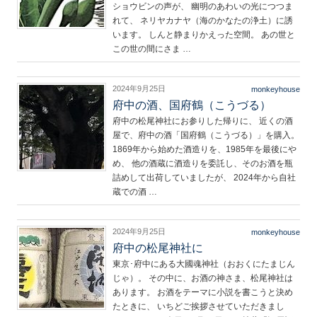
ショウビンの声が、 幽明のあわいの光につつま
れて、 ネリヤカナヤ（海のかなたの浄土）に誘
います。 しんと静まりかえった空間。 あの世と
この世の間にさま …
2024年9月25日
monkeyhouse
府中の酒、国府鶴（こうづる）
府中の松尾神社にお参りした帰りに、 近くの酒
屋で、府中の酒「国府鶴（こうづる）」を購入。
1869年から始めた酒造りを、1985年を最後にや
め、 他の酒蔵に酒造りを委託し、そのお酒を瓶
詰めして出荷していましたが、 2024年から自社
蔵での酒 …
2024年9月25日
monkeyhouse
府中の松尾神社に
東京･府中にある大國魂神社（おおくにたまじん
じゃ）。 その中に、お酒の神さま、松尾神社は
あります。 お酒をテーマに小説を書こうと決め
たときに、 いちどご挨拶させていただきまし