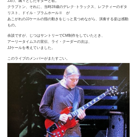
JJの、飄々としたギターと歌。
クラプトン、それに、当時28歳のデレク･トラックス、レフティーのギタ
リスト、ドイル・ブラムホールⅡ が
あこがれのJJケールの指の動きをじっと見つめながら、演奏する姿は感動
もの。
余談ですが、じつはサントリーでCM制作をしていたとき、
アーリータイムスの宣伝、ライ・クーダーの次は、
JJケールを考えていました。
このライブのメンバーがまたすごい。