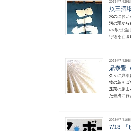
2023年7月29日
魚三酒
水のにおい
河の駅から
の橋の北詰
行徳を往復
2023年7月29日
鼎泰豐
久々に鼎泰
物の鳥そば
蓬莱の豚ま
た臺湾に行
2023年7月16日
7/18