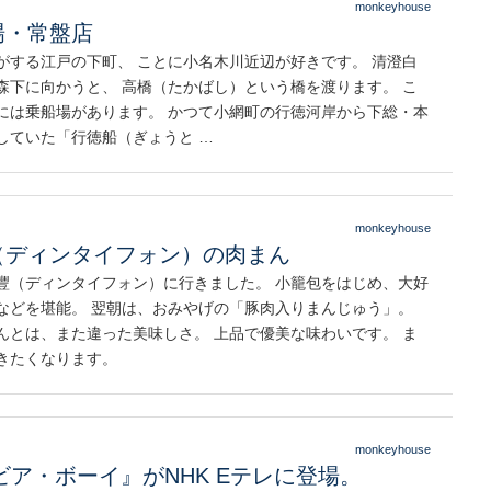
monkeyhouse
場・常盤店
がする江戸の下町、 ことに小名木川近辺が好きです。 清澄白
森下に向かうと、 高橋（たかばし）という橋を渡ります。 こ
には乗船場があります。 かつて小網町の行徳河岸から下総・本
していた「行徳船（ぎょうと …
monkeyhouse
（ディンタイフォン）の肉まん
豐（ディンタイフォン）に行きました。 小籠包をはじめ、大好
などを堪能。 翌朝は、おみやげの「豚肉入りまんじゅう」。
んとは、また違った美味しさ。 上品で優美な味わいです。 ま
きたくなります。
monkeyhouse
 『ビア・ボーイ』がNHK Eテレに登場。