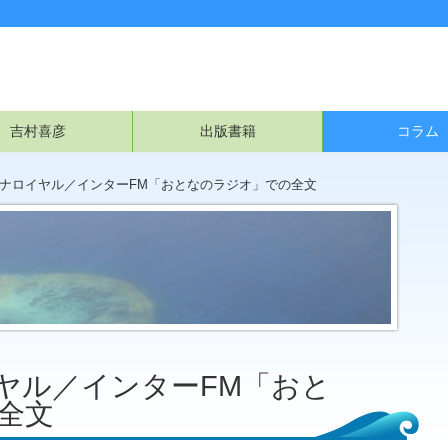
吉村喜彦
出版書籍
コラム
カハナロイヤル／インターFM「おとなのラジオ」での全文
イヤル／インターFM「おと
全文