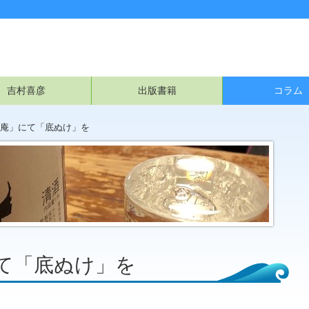
吉村喜彦
出版書籍
コラム
庵」にて「底ぬけ」を
て「底ぬけ」を