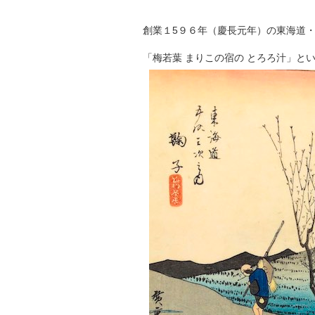
創業１5９６年（慶長元年）の東海道
「梅若葉 まりこの宿の とろろ汁」と