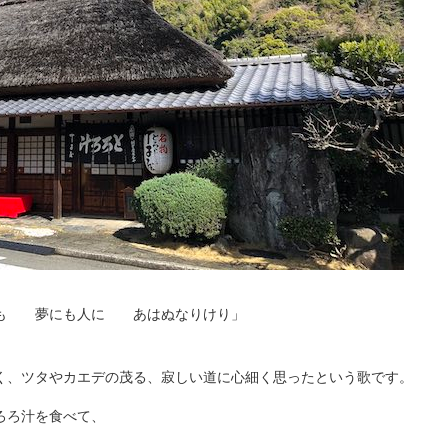
にも 夢にも人に あはぬなりけり」
く、ツタやカエデの茂る、寂しい道に心細く思ったという歌です。
ろろ汁を食べて、