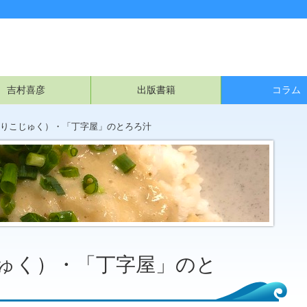
吉村喜彦
出版書籍
コラム
りこじゅく）・「丁字屋」のとろろ汁
ゅく）・「丁字屋」のと