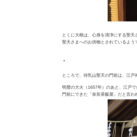
とくに大根は、心身を清浄にする聖天
聖天さまへのお供物とされているよう
＊
＊
ところで、待乳山聖天の門前は、江戸
明暦の大火（1657年）のあと、江戸
門前にできた「奈良茶飯屋」だと言わ