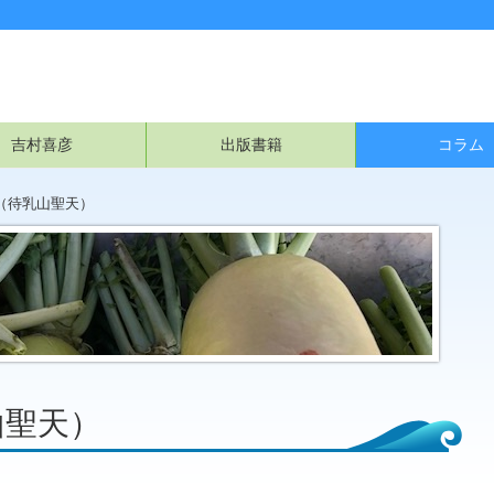
吉村喜彦
出版書籍
コラム
（待乳山聖天）
山聖天）