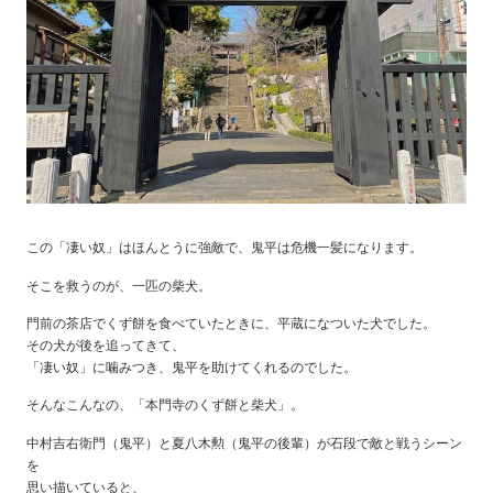
この「凄い奴」はほんとうに強敵で、鬼平は危機一髪になります。
そこを救うのが、一匹の柴犬。
門前の茶店でくず餅を食べていたときに、平蔵になついた犬でした。
その犬が後を追ってきて、
「凄い奴」に噛みつき、鬼平を助けてくれるのでした。
そんなこんなの、「本門寺のくず餅と柴犬」。
中村吉右衛門（鬼平）と夏八木勲（鬼平の後輩）が石段で敵と戦うシーン
を
思い描いていると、