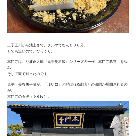
二子玉川から池上まで、クルマでなんと３０分。
とても近いので、びっくり。
本門寺は、池波正太郎『鬼平犯科帳』シリーズの一作「本門寺暮雪」を読
み、
そして観て知ったのです。
鬼平＝長谷川平蔵が、「凄い奴」と呼ばれる刺客との決闘が展開されるの
が、
本門寺の石段（９６段）。