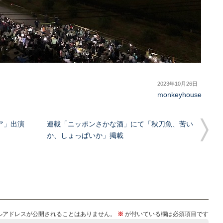
2023年10月26日
monkeyhouse
ア」出演
連載「ニッポンさかな酒」にて「秋刀魚、苦い
か、しょっぱいか」掲載
ルアドレスが公開されることはありません。
※
が付いている欄は必須項目です