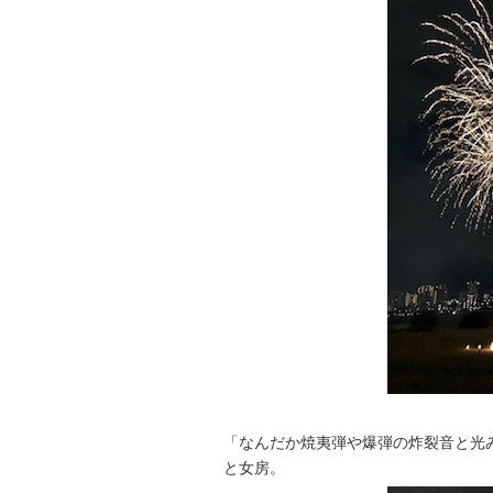
「なんだか焼夷弾や爆弾の炸裂音と光
と女房。