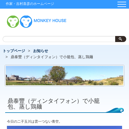
作家・吉村喜彦のホームページ
トップページ
お知らせ
鼎泰豐（ディンタイフォン）で小籠包、蒸し鶏麺
鼎泰豐（ディンタイフォン）で小籠
包、蒸し鶏麺
今日の二子玉川は雲一つない青空。