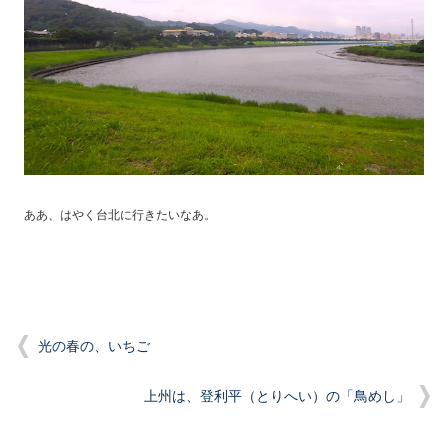
ああ、はやく台北に行きたいなあ。
光の春の、いちご
上州は、登利平（とりへい）の「鳥めし」