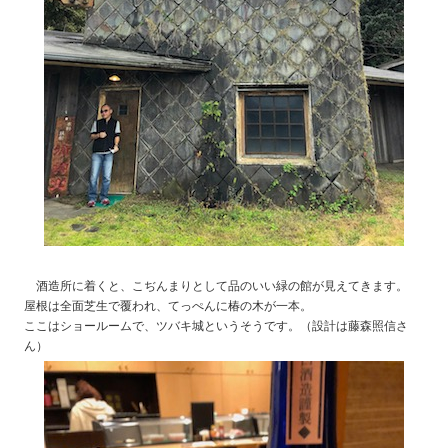
酒造所に着くと、こぢんまりとして品のいい緑の館が見えてきます。
屋根は全面芝生で覆われ、てっぺんに椿の木が一本。
ここはショールームで、ツバキ城というそうです。（設計は藤森照信さ
ん）