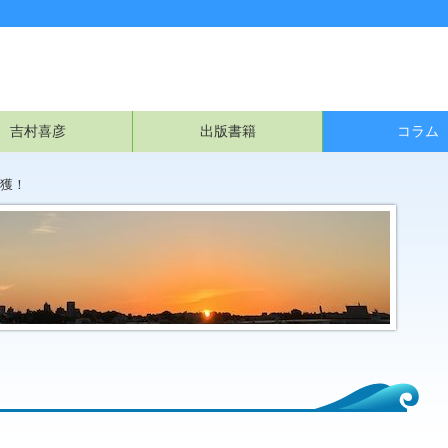
吉村喜彦
出版書籍
コラム
獲！