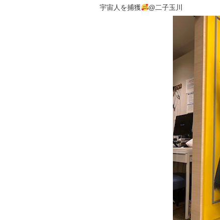
宇宙人を捕獲
@二子玉川