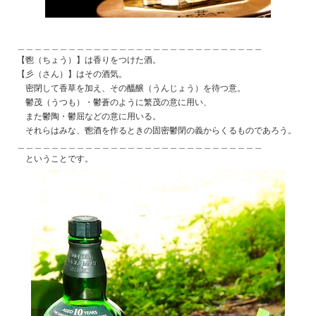
＿＿＿＿＿＿＿＿＿＿＿＿＿＿＿＿＿＿＿＿＿＿＿＿＿＿＿＿＿
【鬯（ちょう）】は香りをつけた酒。
【彡（さん）】はその酒気。
密閉して香草を加え、その醞醸（うんじょう）を待つ意。
鬱茂（うつも）・鬱蒼のように繁茂の意に用い、
また鬱陶・鬱屈などの意に用いる。
それらはみな、鬯酒を作るときの固密鬱閉の義からくるものであろう。
＿＿＿＿＿＿＿＿＿＿＿＿＿＿＿＿＿＿＿＿＿＿＿＿＿＿＿＿＿
ということです。