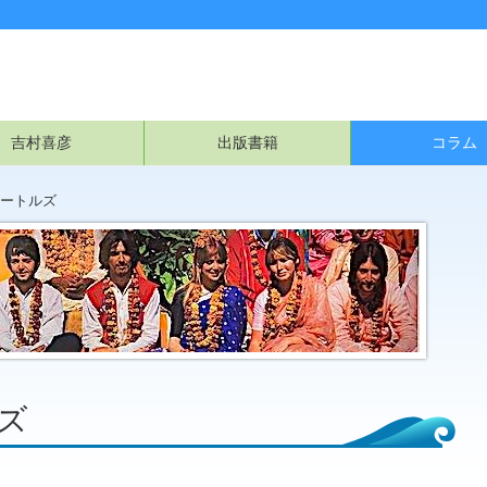
吉村喜彦
出版書籍
コラム
ートルズ
ズ