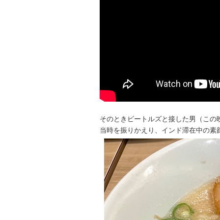
そのときビートルズと接した男（この
当時を振りかえり、インド滞在中の素