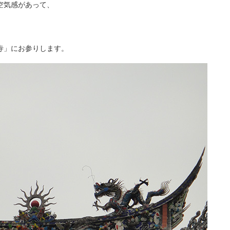
空気感があって、
。
寺」にお参りします。