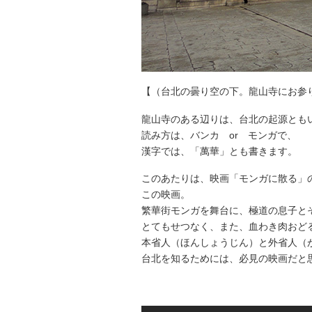
【（台北の曇り空の下。龍山寺にお参
龍山寺のある辺りは、台北の起源とも
読み方は、バンカ or モンガで、
漢字では、「萬華」とも書きます。
このあたりは、映画「モンガに散る」
この映画。
繁華街モンガを舞台に、極道の息子と
とてもせつなく、また、血わき肉おど
本省人（ほんしょうじん）と外省人（
台北を知るためには、必見の映画だと