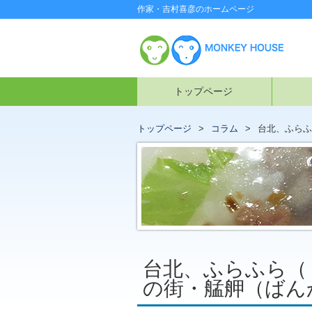
作家・吉村喜彦のホームページ
トップページ
トップページ
コラム
台北、ふらふ
台北、ふらふら（
の街・艋舺（ばん