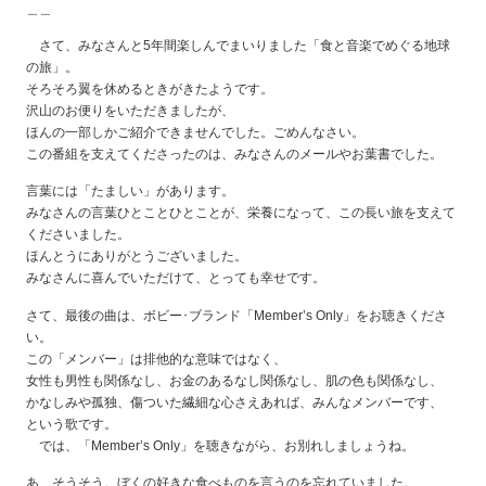
＿＿
さて、みなさんと5年間楽しんでまいりました「食と音楽でめぐる地球
の旅」。
そろそろ翼を休めるときがきたようです。
沢山のお便りをいただきましたが、
ほんの一部しかご紹介できませんでした。ごめんなさい。
この番組を支えてくださったのは、みなさんのメールやお葉書でした。
言葉には「たましい」があります。
みなさんの言葉ひとことひとことが、栄養になって、この長い旅を支えて
くださいました。
ほんとうにありがとうございました。
みなさんに喜んでいただけて、とっても幸せです。
さて、最後の曲は、ボビー･ブランド「Member’s Only」をお聴きくださ
い。
この「メンバー」は排他的な意味ではなく、
女性も男性も関係なし、お金のあるなし関係なし、肌の色も関係なし、
かなしみや孤独、傷ついた繊細な心さえあれば、みんなメンバーです、
という歌です。
では、「Member’s Only」を聴きながら、お別れしましょうね。
あ、そうそう。ぼくの好きな食べものを言うのを忘れていました。