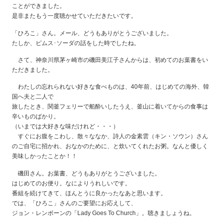
ことができました。
是非またもう一度聴かせていただきたいです。
「ひろこ」さん。メール、どうもありがとうございました。
たしか、ピムス･ソーダの話をした時でしたね。
さて、神奈川県茅ヶ崎市の磯田美江子さんからは、初めてのお葉書をい
ただきました。
わたしの忘れられない好きな食べものは、40年前、はじめての海外、韓
国へ夫と二人で
旅したとき、関釜フェリーで船酔いしたうえ、釜山に着いてからの食事は
辛いものばかり。
（いまでは大好きな味だけれど・・・）
すぐにお腹をこわし、散々ななか、詩人の金素雲（キン・ソウン）さん
のご自宅に招かれ、おなかのために、と炊いてくれたお粥。なんと優しく
美味しかったことか！！
磯田さん。お葉書、どうもありがとうございました。
はじめてのお便り。なによりうれしいです。
番組を続けてきて、ほんとうに良かったなあと思います。
では、「ひろこ」さんのご要望にお応えして、
ジョン・レンボーンの「Lady Goes To Church」。聴きましょうね。