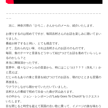
＿＿＿＿＿＿＿＿＿＿＿＿＿＿＿＿＿＿＿＿＿＿＿＿＿＿＿＿＿＿＿＿＿
＿＿
次に、神奈川県の「ひろこ」さんからのメール、紹介いたします。
お便りするのは初めてですが、毎回吉村さんのお話を楽しみに聴いてまい
りました。
番組が終了すると伺い、とても残念です。
さて、忘れられない味、それは吉村さんのお話そのものです。
毎回、食のテーマと音楽をどうやって結びつけてお話を進めていらっしゃ
るのかしら？と
本当に興味深かったです。
世界中、様々なジャンルの音楽から、時にはこじつけ？？？（失礼！）か
と思えば、
だじゃれもありの食と音楽を結びつけてのお話を、朝のひとときも翌週の
再放送も、
ワクワクしながら聴かせていただいていました。
吉村さんの番組で初めて出会った曲が沢山あります。
その中から ジョン・レンボーンの”Lady Goes To Church”をリクエスト
いたします。
目を閉じると時空を超えて英国の古い歌に乗って、イメージの旅を味わう