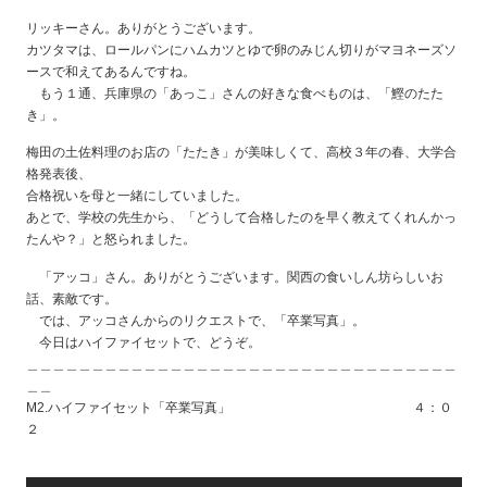
リッキーさん。ありがとうございます。
カツタマは、ロールパンにハムカツとゆで卵のみじん切りがマヨネーズソ
ースで和えてあるんですね。
もう１通、兵庫県の「あっこ」さんの好きな食べものは、「鰹のたた
き」。
梅田の土佐料理のお店の「たたき」が美味しくて、高校３年の春、大学合
格発表後、
合格祝いを母と一緒にしていました。
あとで、学校の先生から、「どうして合格したのを早く教えてくれんかっ
たんや？」と怒られました。
「アッコ」さん。ありがとうございます。関西の食いしん坊らしいお
話、素敵です。
では、アッコさんからのリクエストで、「卒業写真」。
今日はハイファイセットで、どうぞ。
＿＿＿＿＿＿＿＿＿＿＿＿＿＿＿＿＿＿＿＿＿＿＿＿＿＿＿＿＿＿＿＿＿
＿＿
M2.ハイファイセット「卒業写真」 ４：０
２