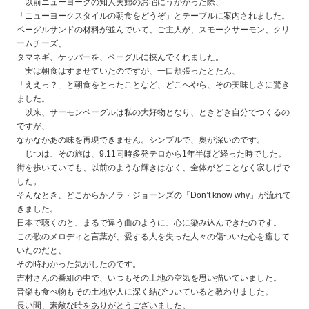
以前ニューヨークの知人夫婦のお宅にうかがった際、
「ニューヨークスタイルの朝食をどうぞ」とテーブルに案内されました。
ベーグルサンドの材料が並んでいて、ご主人が、スモークサーモン、クリ
ームチーズ、
タマネギ、ケッパーを、ベーグルに挟んでくれました。
実は朝食はすませていたのですが、一口頬張ったとたん、
「ええっ？」と朝食をとったことなど、どこへやら、その美味しさに驚き
ました。
以来、サーモンベーグルは私の大好物となり、ときどき自分でつくるの
ですが、
なかなかあの味を再現できません。シンプルで、奥が深いのです。
じつは、その旅は、9.11同時多発テロから1年半ほど経った時でした。
街を歩いていても、以前のような輝きはなく、全体がどことなく寂しげで
した。
そんなとき、どこからかノラ・ジョーンズの「Don’t know why」が流れて
きました。
日本で聴くのと、まるで違う曲のように、心に染み込んできたのです。
この歌のメロディと言葉が、愛する人を失った人々の傷ついた心を癒して
いたのだと、
その時わかった気がしたのです。
吉村さんの番組の中で、いつもその土地の空気を思い描いていました。
音楽も食べ物もその土地や人に深く結びついていると教わりました。
長い間、素敵な時をありがとうございました。