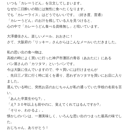
いつも「カレーうどん」を注文してしまいます。
なぜか二日酔いの朝には無性に食べたくなります。
でも「カレーライス」はどうでもいいです。（好き度、普通）
「カレーうどん」のお汁を残している人を見つけると、
心の中で「カレーうどん食べる資格無し」と呟いています。
大澤優佳さん。楽しいメール、おおきに！
さて、大阪府の「リッキー」さんからはこんなメールいただきました。
私の思い出の食べ物は、
高校の時によく買いに行った神戸市灘区の青谷（あおたに）にある
パン屋さんの「カツタマ」というパンです。
今は大阪に住んでいますので、中々買いには行けませんが
、先日三ノ宮に行く時に近くを通り、思わずカツタマを買いにお店に入り
ました。
選んでいる時に、突然お店のおじちゃんが私の通っていた学校の名前を言
い、
「あんた卒業生やな?」。
「え? ３０年以上も前やのに、覚えてくれてはるんですか?」
「そりゃ、わかるよ」。
懐かしのパンは、一層美味しく、いろんな思い出のつまった最高の味でし
た。
おじちゃん、ありがとう！