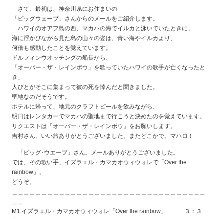
さて、最初は、神奈川県にお住まいの
「ビッグウェーブ」さんからのメールをご紹介します。
ハワイのオアフ島の西、マカハの海でイルカと泳いでいたときに、
海に浮かびながら見た島の山々の姿は、青い海やイルカより、
何倍も感動したことを覚えています。
ドルフィンウオッチングの船長から、
「オーバー・ザ・レインボウ」を歌っていたハワイの歌手が亡くなったと
き、
人びとがそこに集まって彼の死を悼んだと聞きました。
聖地なのだそうです。
ホテルに帰って、地元のクラフトビールを飲みながら、
明日はレンタカーでマカハの聖地まで行こうと決めたのを覚えています。
リクエストは「オーバー・ザ・レインボウ」をお願いします。
吉村さん、いい旅ありがとうございました。またどこかで、マハロ！
「ビッグ･ウエーブ」さん。メールありがとうございました。
では、その歌い手、イズラエル・カマカオウィウォレで「Over the
rainbow」。
どうぞ。
＿＿＿＿＿＿＿＿＿＿＿＿＿＿＿＿＿＿＿＿＿＿＿＿＿＿＿＿＿＿＿＿＿
＿＿
M1.イズラエル・カマカオウィウォレ「Over the rainbow」 ３：３