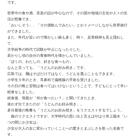
です。
世界中の食や酒、音楽の話が中心なので、その国や地域の文化や人々の生
活が想像でき、
「おいしそう」、「その酒飲んでみたい」とかイメージしながら世界旅行
ができました。
また、年代が近いので懐かしい曲も多く、時々、反骨精神も見え隠れし
て、
大学紛争の時代で試験が中止になったりした、
若かりし頃の自分の青春時代を懐かしんでいました。
「ぼくの、わたしの、好きな食べもの」
なんと言っても、「うどんのお好み焼き」です。
広島では、麺はそばだけではなく、うどんを選ぶこともできます。
小学生５年のとき、耳鼻科で扁桃腺の手術を受けました。
その日の晩と翌朝は食べてはいけないということで、子どもにとって辛い
絶食をしました。
絶食後、母親が「何が食べたい？」と聞いてきたとき、
迷わず出てきたのが「うどんのお好み焼き」。
多分最後の晩餐も「うどんのお好み焼き」をリクエストするでしょう。
曲のリクエストですが、大学時代の思い出と言えばやはり井上陽水「い
つの間にか少女は」
少女が大人の女に変わっていくことへの驚きとまぶしさを歌った名曲で
す。