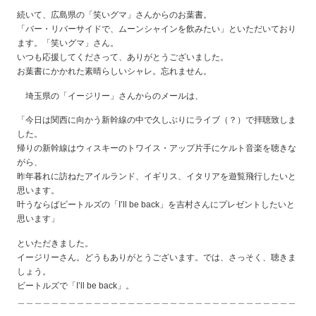
続いて、広島県の「笑いグマ」さんからのお葉書。
「バー・リバーサイドで、ムーンシャインを飲みたい」といただいており
ます。「笑いグマ」さん。
いつも応援してくださって、ありがとうございました。
お葉書にかかれた素晴らしいシャレ。忘れません。
埼玉県の「イージリー」さんからのメールは、
「今日は関西に向かう新幹線の中で久しぶりにライブ（？）で拝聴致しま
した。
帰りの新幹線はウィスキーのトワイス・アップ片手にケルト音楽を聴きな
がら、
昨年暮れに訪ねたアイルランド、イギリス、イタリアを遊覧飛行したいと
思います。
叶うならばビートルズの「I’ll be back」を吉村さんにプレゼントしたいと
思います」
といただきました。
イージリーさん。どうもありがとうございます。では、さっそく、聴きま
しょう。
ビートルズで「I’ll be back」。
＿＿＿＿＿＿＿＿＿＿＿＿＿＿＿＿＿＿＿＿＿＿＿＿＿＿＿＿＿＿＿＿＿
＿