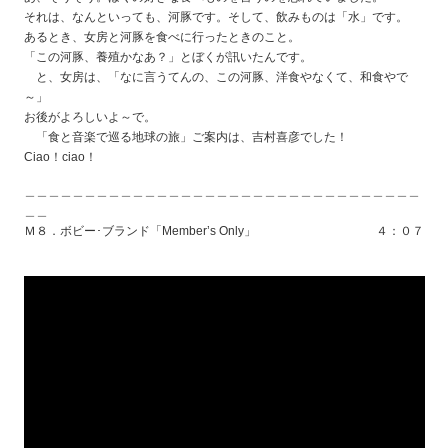
それは、なんといっても、河豚です。そして、飲みものは「水」です。
あるとき、女房と河豚を食べに行ったときのこと。
「この河豚、養殖かなあ？」とぼくが訊いたんです。
と、女房は、「なに言うてんの、この河豚、洋食やなくて、和食やで
～」
お後がよろしいよ～で。
「食と音楽で巡る地球の旅」ご案内は、吉村喜彦でした！
Ciao！ciao！
＿＿＿＿＿＿＿＿＿＿＿＿＿＿＿＿＿＿＿＿＿＿＿＿＿＿＿＿＿＿＿＿＿
＿＿
Ｍ８．ボビー･ブランド「Member’s Only」 ４：０７