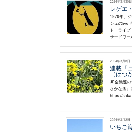
2024年3月30日
レゲエ
1979年
シュのli
ト・ライブ
サードワー
2024年3月8日
連載「
（はつ
JF全漁連の
さかな酒』
https://sa
2024年3月2日
いちご