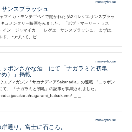
monkeyhouse
・サンスプラッシュ
、ジャマイカ・モンテゴベイで開かれた 第2回レゲエサンスプラッ
veドキュメンタリー映画をみました。 「ボブ・マーリー・ラス
・イン・ジャマイカ レゲエ サンスプラッシュ」 まずは、
ルド。 つづいて、ピ …
monkeyhouse
ニッポンさかな酒」にて「ナガラミと初亀
かめ）」掲載
ウエブマガジン「サカナディアSakanadia」の連載 『ニッポン
にて、 「ナガラミと初亀」の記事が掲載されました。
kanadia.jp/sakana/nagarami_hatsukame/ ＿＿ …
monkeyhouse
海岸通り。富士に石ころ。