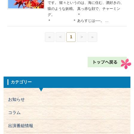
です。 猩々というのは、海に住む、酒好きの、
猿のような妖精。 真っ赤な顔で、チャーミン
グ。 ＊
＊ ＊ あらすじは──。 …
«
<
1
>
»
カテゴリー
お知らせ
コラム
出演番組情報