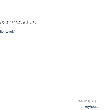
、
、
をさせていただきました。
io.jp/yell/
2017年1月12日
monkeyhouse